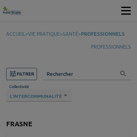
Contenu
Menu
Recherche
Pied de page
ACCUEIL
>
VIE PRATIQUE
>
SANTÉ
>
PROFESSIONNELS
PROFESSIONNELS
Rechercher
FILTRER
Collectivité
16 professionels de santé trouvés.
FRASNE