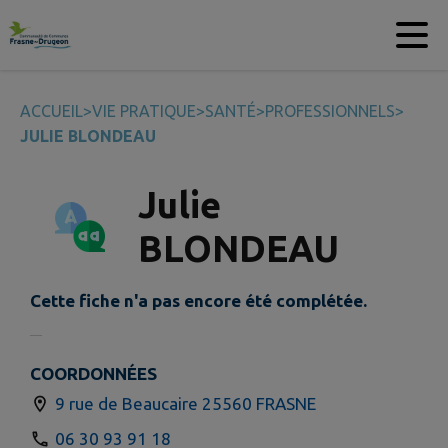
Contenu
Menu
Recherche
Pied de page
ACCUEIL
>
VIE PRATIQUE
>
SANTÉ
>
PROFESSIONNELS
>
JULIE BLONDEAU
Julie
BLONDEAU
Cette fiche n'a pas encore été complétée.
COORDONNÉES
9 rue de Beaucaire 25560 FRASNE
06 30 93 91 18