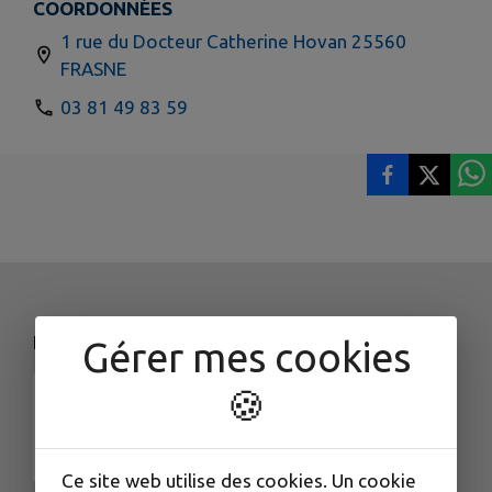
COORDONNÉES
1 rue du Docteur Catherine Hovan 25560
FRASNE
03 81 49 83 59
NOS COORDONNÉES
Gérer mes cookies
🍪
Ce site web utilise des cookies. Un cookie