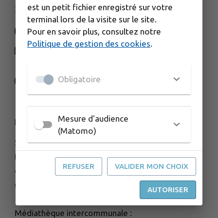
est un petit fichier enregistré sur votre
3 rue de la Gare - 25560 FRASNE
terminal lors de la visite sur le site.
Pour en savoir plus, consultez notre
Politique de gestion des cookies
.
NOUS CONTACTER
M'Y RENDRE
Obligatoire
www.frasnedrugeon-cfd.fr
Mesure d'audience
HORAIRES D'OUVERTURE
(Matomo)
Services administratifs de la CFD :
Du lundi au vendredi de 8h30 à 11h45
REFUSER
VALIDER MON CHOIX
et de 13h45 à 17h30
(accueil FERMÉ le vendredi après midi)
AUTORISER
Médiathèque intercommunale :