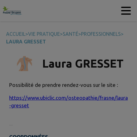
Contenu
Menu
Recherche
Pied de page
ACCUEIL
>
VIE PRATIQUE
>
SANTÉ
>
PROFESSIONNELS
>
LAURA GRESSET
Laura GRESSET
Possibilité de prendre rendez-vous sur le site :
https://www.ubiclic.com/osteopathie/frasne/laura
-gresset
COORDONNÉES