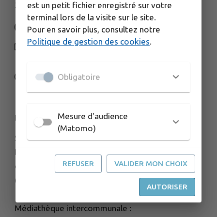
est un petit fichier enregistré sur votre
3 rue de la Gare - 25560 FRASNE
terminal lors de la visite sur le site.
Pour en savoir plus, consultez notre
Politique de gestion des cookies
.
NOUS CONTACTER
M'Y RENDRE
Obligatoire
www.frasnedrugeon-cfd.fr
Mesure d'audience
HORAIRES D'OUVERTURE
(Matomo)
Services administratifs de la CFD :
Du lundi au vendredi de 8h30 à 11h45
REFUSER
VALIDER MON CHOIX
et de 13h45 à 17h30
(accueil FERMÉ le vendredi après midi)
AUTORISER
Médiathèque intercommunale :