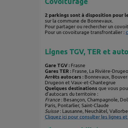
Covoiturage
2 parkings sont à disposition pour l
sur la commune de Bonnevaux.
Pour partager ou rechercher un covoi
Pour un covoiturage transfrontalier :
c
Lignes TGV, TER et aut
Gare TGV :
Frasne
Gares TER :
Frasne, La Rivière-Druge
Arrêts autocars :
Bonnevaux, Bouveran
Drugeon et Vaux-et-Chantegrue
Quelques destinations
que vous pouv
d’autocars du territoire :
France
: Besançon, Champagnole, Dole
Paris, Pontarlier, Saint-Claude
Suisse
: Lausanne, Neuchâtel, Vallorbe
Cliquez ici pour consulter les lignes et