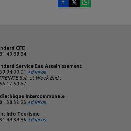
andard CFD
81.49.88.84
andard Service Eau Assainissement
.39.94.00.01
+d'infos
TREINTE Soir et Week End
:
.56.12.50.67
diathèque intercommunale
.81.38.32.93
+d'infos
nt Info Tourisme
.81.49.89.86
+d'infos