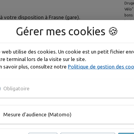
Druge
Vélo"
bons 
 votre disposition à Frasne (gare).
tout
Gérer mes cookies 🍪
durab
?
fina
Druge
Génér
s du territoire sont reliées par des liaisons
e web utilise des cookies. Un cookie est un petit fichier enr
Territ
re terminal lors de la visite sur le site.
n savoir plus, consultez notre
Politique de gestion des co
liées par le reliées par le réseau Points-Nœuds du
Obligatoire
s, Bouverans, Bulle, Courvières, Dompierre-les-
et Vaux-et-Chantegrue.
 Malpas, La Planée, Les Grangettes, Oye-et-Pallet
Mesure d'audience (Matomo)
otés, vous planifiez votre itinéraire selon vos
 suivant une signalétique dédiée ! A chaque
s indiquent la direction à suivre. Pensez à repérer