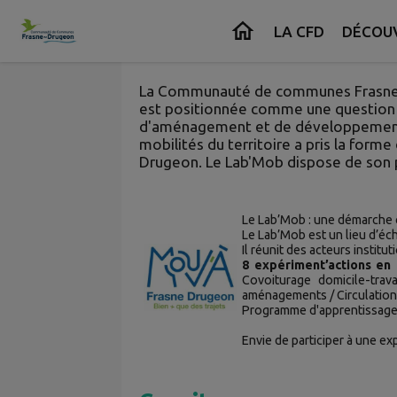
Contenu
Menu
Recherche
Pied de page
LA CFD
DÉCOUV
Mouv’ à Frasne Drugeon
La Communauté de communes Frasne-
est positionnée comme une question c
d'aménagement et de développement t
mobilités du territoire a pris la form
Drugeon. Le Lab'Mob dispose de son 
Le Lab’Mob : une démarche co
Le Lab’Mob est un lieu d’éch
Il réunit des acteurs instit
8 expériment’actions en
Covoiturage domicile-trav
aménagements / Circulations
Programme d'apprentissage
Envie de participer à une e