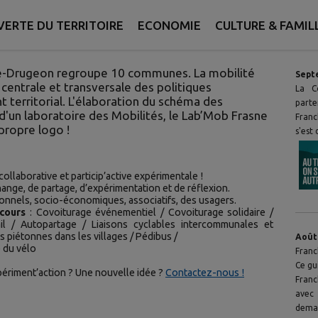
ERTE DU TERRITOIRE
ECONOMIE
CULTURE & FAMIL
 !
Ac
Drugeon regroupe 10 communes. La mobilité
Sept
entrale et transversale des politiques
La C
erritorial. L'élaboration du schéma des
part
e d'un laboratoire des Mobilités, le Lab’Mob Frasne
Franc
propre logo !
s'es
llaborative et particip’active expérimentale !
ange, de partage, d’expérimentation et de réflexion.
utionnels, socio-économiques, associatifs, des usagers.
 cours
: Covoiturage événementiel / Covoiturage solidaire /
ail / Autopartage / Liaisons cyclables intercommunales et
 piétonnes dans les villages / Pédibus /
Août
 du vélo
Fran
Ce gu
xpériment’action ? Une nouvelle idée ?
Contactez-nous !
Franc
avec 
dema