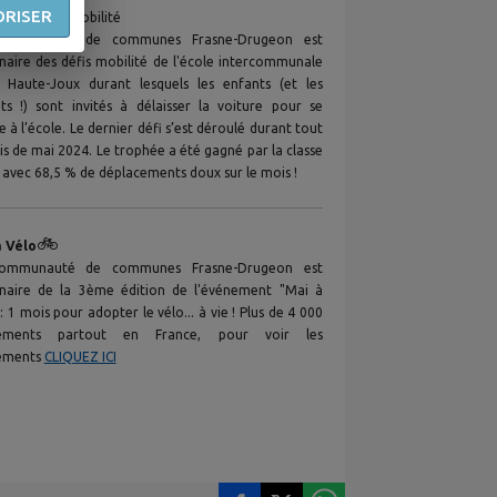
ORISER
 2024
: Défi mobilité
ommunauté de communes Frasne-Drugeon est
naire des défis mobilité de l'école intercommunale
 Haute-Joux durant lesquels les enfants (et les
ts !) sont invités à délaisser la voiture pour se
e à l’école. Le dernier défi s’est déroulé durant tout
is de mai 2024. Le trophée a été gagné par la classe
 avec 68,5 % de déplacements doux sur le mois !
🚲
à Vélo
ommunauté de communes Frasne-Drugeon est
naire de la 3ème édition de l'événement "Mai à
: 1 mois pour adopter le vélo... à vie ! Plus de 4 000
ements partout en France, pour voir les
ements
CLIQUEZ ICI