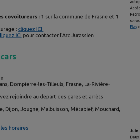
autop
Accéd
Retro
es covoitureurs :
1 sur la commune de Frasne et 1
serv
Play
turage :
cliquez ICI
liquez ICI
pour contacter l'Arc Jurassien
ocars
on
s, Dompierre-les-Tilleuls, Frasne, La-Rivière-
ez rejoindre au départ des gares et arrêts
, Dijon, Jougne, Malbuisson, Métabief, Mouchard,
 les horaires
Juin 
Deux 