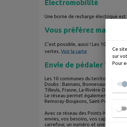
Electromobilité
Une borne de recharge électrique est à
Vous préférez marcher 
C’est possible, aussi ! Les 10 commune
Ce sit
vertes.
Voir la carte
sur vot
Pour e
Envie de pédaler ?
Les 10 communes du territoire sont re
Doubs : Bannans, Bonnevaux, Boujaille
Tilleuls, Frasne, La-Rivière-Drugeon 
Le réseau permet également rejoindre
Remoray-Boujeons, Saint-Point…
Avec ce réseau des Points-Nœud numér
envies, vos besoins, vos capacités en
carrefour, un numéro et une flèche vou