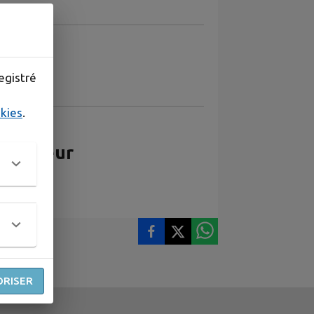
egistré
okies
.
onducteur
ORISER