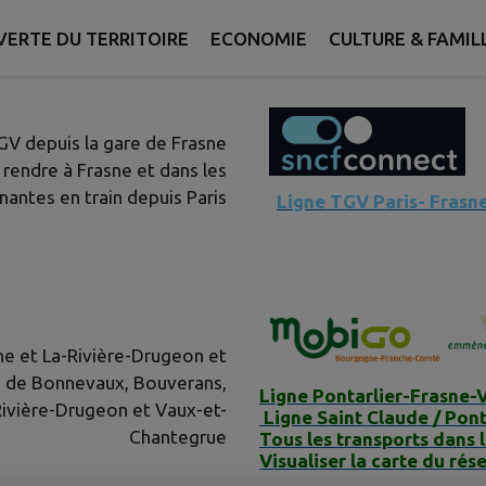
bus mobigo ​​​​​​
ERTE DU TERRITOIRE
ECONOMIE
CULTURE & FAMIL
u de Frasne et du Val du Drugeon est desservie :
GV depuis la gare de Frasne
 rendre à Frasne et dans les
ntes en train depuis Paris
Ligne TGV Paris- Frasn
sne et La-Rivière-Drugeon et
es de Bonnevaux, Bouverans,
Ligne Pontarlier-Frasne-
-Rivière-Drugeon et Vaux-et-
Ligne Saint Claude / Pont
Chantegrue
Tous les transports dans 
Visualiser la carte du rés