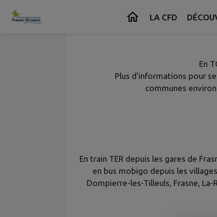
Horaires des trains et des 
Contenu
Menu
Recherche
Pied de page
LA CFD
DÉCOUV
La Communauté de Communes du Platea
En T
Plus d'informations pour se
communes environna
En train TER depuis les gares de Fra
en bus mobigo depuis les villag
Dompierre-les-Tilleuls, Frasne, La