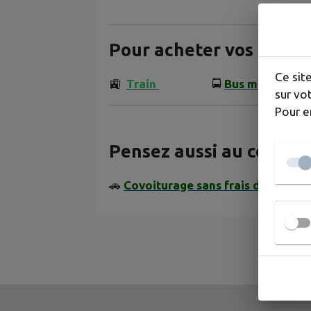
Pour acheter vos billet
Ce sit
🚉
Train
🚍
Bus mobigo
sur vot
Pour e
Pensez aussi au covoit
🚗
Covoiturage sans frais de dossier