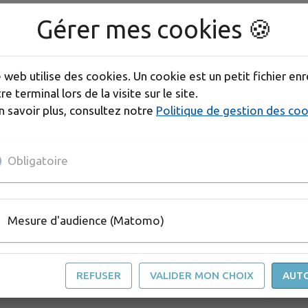
Gérer mes cookies 🍪
s
e web utilise des cookies. Un cookie est un petit fichier enr
re terminal lors de la visite sur le site.
n savoir plus, consultez notre
Politique de gestion des co
urage, que vous soyez passager ou c
Obligatoire
 depuis le site internet Mobigo
Mesure d'audience (Matomo)
REFUSER
VALIDER MON CHOIX
AUT