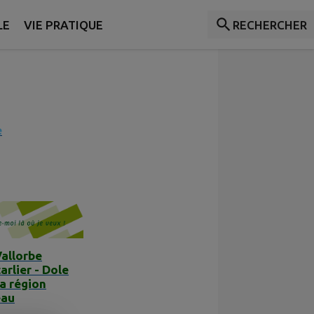
LE
VIE PRATIQUE
RECHERCHER
e
Vallorbe
arlier - Dole
la région
eau