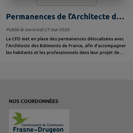
Permanences de l’Architecte des
Bâtiments de France
Publié le mercredi 27 mai 2026
La CFD met en place des permanences délocalisées avec
l’Architecte des Bâtiments de France, afin d’accompagner
les habitants et les professionnels dans leur projet de
construction et/ou de rénovation, situé dans un
périmètre de protection de monuments historiques. Ces
permanences auront lieu 1 demi-journée par mois (de
9h00 à 12h00), à France Services située 18 rue de la Gare
à Frasne. jeudi 10...
NOS COORDONNÉES