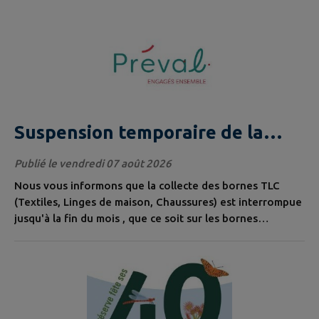
5 actualités trouvées.
Suspension temporaire de la
collecte des bornes TLC
Publié le vendredi 07 août 2026
(communes et déchèteries)
Nous vous informons que la collecte des bornes TLC
(Textiles, Linges de maison, Chaussures) est interrompue
jusqu'à la fin du mois , que ce soit sur les bornes
installées sur le domaine public de votre commune ou
celles présentes en déchèterie. Dans la mesure du
possible conserver les textiles à domicile et ne pas les
déposer dans les bornes TLC, qu'elles soient situées en
ville ou en...