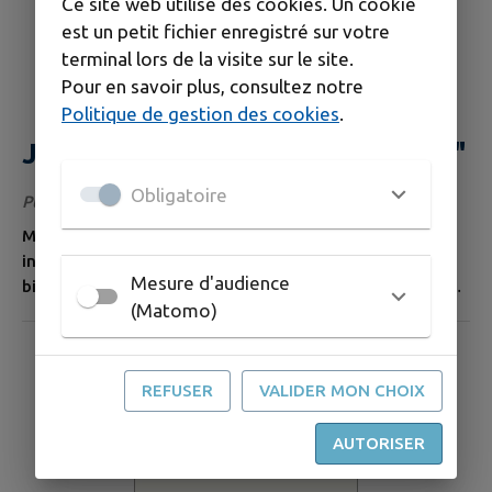
Ce site web utilise des cookies. Un cookie
est un petit fichier enregistré sur votre
terminal lors de la visite sur le site.
Pour en savoir plus, consultez notre
Politique de gestion des cookies
.
Journée "Partageons nos sports"
Obligatoire
Publié le vendredi 24 juillet 2026
Mercredi 26 août Organisation d’une journée sportive
inclusive autour de parcours moteurs réalisés en
Mesure d'audience
binômes. Gymnase de Frasne - Gratuit De 9h30 à 16h30
(Matomo)
Les participants en situation ou non de handicap
relèveront ensemble différents défis de coordination, de
précision et de coopération, favorisant l’entraide et la
communication, dans une démarche accessible à tous :
REFUSER
VALIDER MON CHOIX
boccia, apprentissage du...
AUTORISER