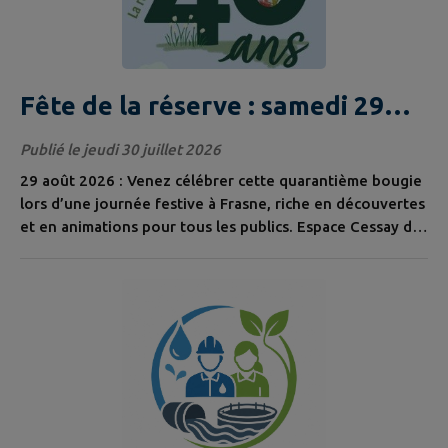
Fête de la réserve : samedi 29
août 2026
Publié le jeudi 30 juillet 2026
29 août 2026 : Venez célébrer cette quarantième bougie
lors d’une journée festive à Frasne, riche en découvertes
et en animations pour tous les publics. Espace Cessay de
10h à 19h et Chalet d'accueil de la RNR à 10h et 15h Pour
célébrer cette 40ème bougie, un village d’acteurs
engagés pour l’environnement vous attend afin de
découvrir, comprendre et vous inspirer d’actions
concrètes menées près...