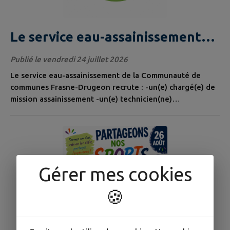
Le service eau-assainissement
recrute
Publié le vendredi 24 juillet 2026
Le service eau-assainissement de la Communauté de
communes Frasne-Drugeon recrute : -un(e) chargé(e) de
mission assainissement -un(e) technicien(ne)
assainissement Consultez les offres sur
https://www.frasnedrugeon-cfd.fr/page/offre-demploi
Gérer mes cookies
🍪