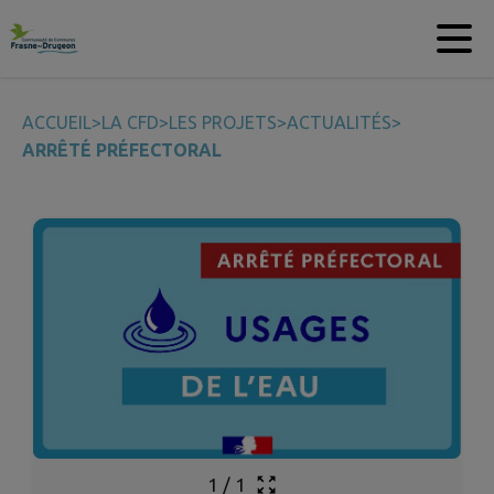
Contenu
Menu
Recherche
Pied de page
ACCUEIL
>
LA CFD
>
LES PROJETS
>
ACTUALITÉS
>
ARRÊTÉ PRÉFECTORAL
1
/
1