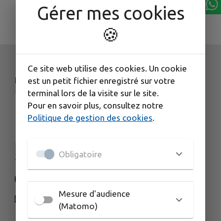
Gérer mes cookies
🍪
Ce site web utilise des cookies. Un cookie
NOS COORDONNÉES
est un petit fichier enregistré sur votre
terminal lors de la visite sur le site.
Pour en savoir plus, consultez notre
Politique de gestion des cookies
.
Obligatoire
3 rue de la Gare - 25560 FRASNE
Mesure d'audience
NOUS CONTACTER
(Matomo)
M'Y RENDRE