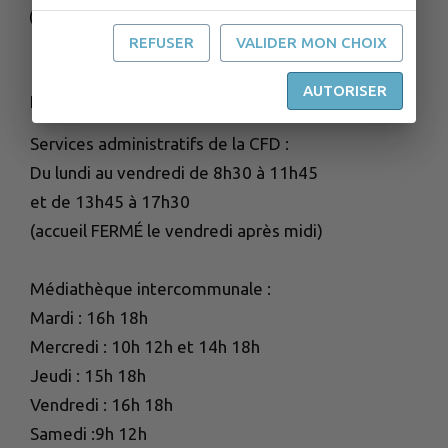
www.frasnedrugeon-cfd.fr
REFUSER
VALIDER MON CHOIX
AUTORISER
HORAIRES D'OUVERTURE
Services administratifs de la CFD :
Du lundi au vendredi de 8h30 à 11h45
et de 13h45 à 17h30
(accueil FERMÉ le vendredi après midi)
Médiathèque intercommunale :
Mardi : 16h 18h
Mercredi : 10h 12h et 14h 18h
Jeudi : 15h 18h
Vendredi : 16h 18h
Samedi :9h 12h