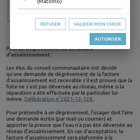
(Matomo)
REFUSER
VALIDER MON CHOIX
AUTORISER
Pour un
dégrèvement de la facture
d'assainissement
:
Les élus du conseil communautaire ont décidé
qu'une demande de dégrèvement de la facture
d'assainissement est recevable s'il est prouvé que la
fuite ne s'est pas déversée au réseau, même si la
réparation a été effectuée par le particulier lui-
même.
Délibération n°2021-12-128
.
Pour prétendre à un dégrèvement, l'usager doit faire
une demande écrite (par mail ou courrier) et
apporter la preuve que l'eau n'a pas été déversée au
réseau d'assainissement. En cas d'acceptation, la
facture d'assainissement sera plafonnée à la