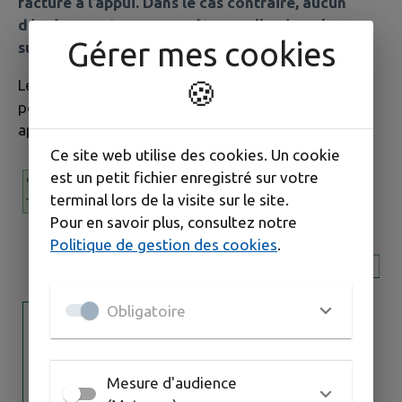
facture à l’appui. Dans le cas contraire, aucun
dégrèvement ne pourra être appliqué sur la
Gérer mes cookies
surconsommation.
🍪
Les détails pour l'application de la Loi Warsmann,
pour un
dégrèvement de la facture d'eau
,
applicable uniquement aux locaux d'habitation :
Ce site web utilise des cookies. Un cookie
est un petit fichier enregistré sur votre
terminal lors de la visite sur le site.
Pour en savoir plus, consultez notre
Politique de gestion des cookies
.
Obligatoire
Mesure d'audience