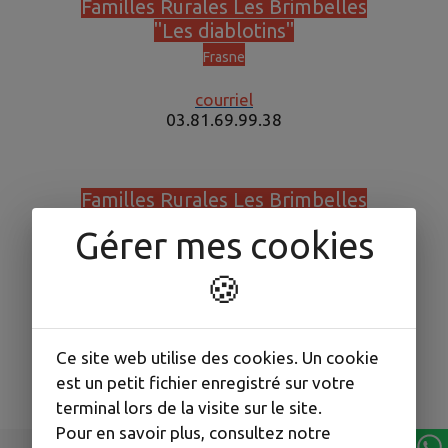
Familles Rurales Les Brimbelles
"Les diablotins"
Frasne
courriel
03.81.69.99.38
Familles Rurales Les Brimbelles
"Les ptits poissons cool"
Gérer mes cookies
La Rivière-Drugeon
🍪
courriel
03.81.89.71.03 / 07.69.48.70.09
Ce site web utilise des cookies. Un cookie
est un petit fichier enregistré sur votre
terminal lors de la visite sur le site.
Pour en savoir plus, consultez notre