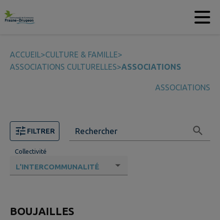
Contenu
Menu
Recherche
Pied de page
ACCUEIL
>
CULTURE & FAMILLE
>
ASSOCIATIONS CULTURELLES
>
ASSOCIATIONS
ASSOCIATIONS
Rechercher
FILTRER
Collectivité
Page 1. 20 associations sur 74 affichés sur cette page.
BOUJAILLES