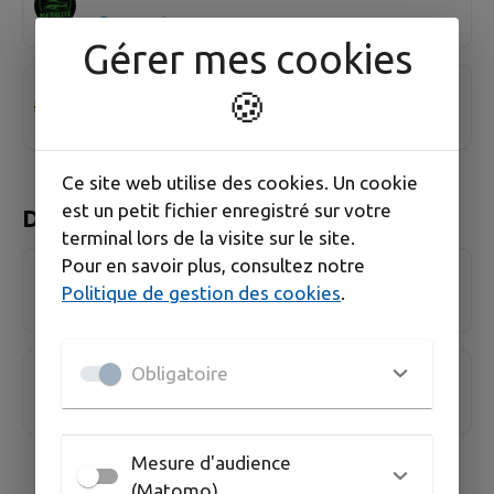
Gérer mes cookies
Zig Zag Productions
🍪
Ce site web utilise des cookies. Un cookie
est un petit fichier enregistré sur votre
DOMPIERRE-LES-TILLEULS
terminal lors de la visite sur le site.
Pour en savoir plus, consultez notre
Association des Piroulards
Politique de gestion des cookies
.
Obligatoire
Club du 3ème âge
Mesure d'audience
(Matomo)