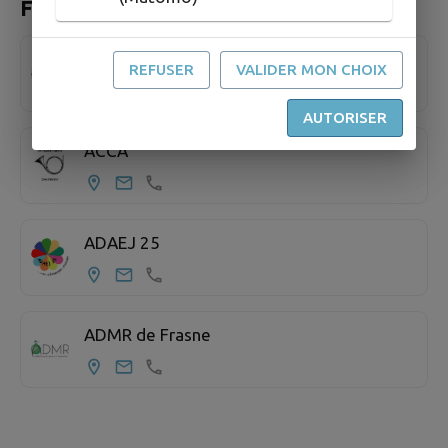
FRASNE
ABCDEF
REFUSER
VALIDER MON CHOIX
AUTORISER
ACCA
ADAEJ 25
ADMR de Frasne