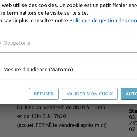
404
e web utilise des cookies. Un cookie est un petit fichier enr
La page n'existe pas ou a été supprimée
.
re terminal lors de la visite sur le site.
n savoir plus, consultez notre
Politique de gestion des co
Obligatoire
Mesure d'audience (Matomo)
HORAIRES D'OUVERTURE
St
REFUSER
VALIDER MON CHOIX
AUT
03.
Services administratifs de la CFD :
Du lundi au vendredi de 8h30 à 11h45
St
et de 13h45 à 17h30
03
AS
(accueil FERMÉ le vendredi après midi)
07