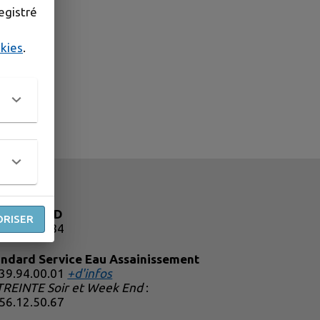
egistré
okies
.
andard CFD
ORISER
81.49.88.84
andard Service Eau Assainissement
.39.94.00.01
+d'infos
TREINTE Soir et Week End
:
.56.12.50.67