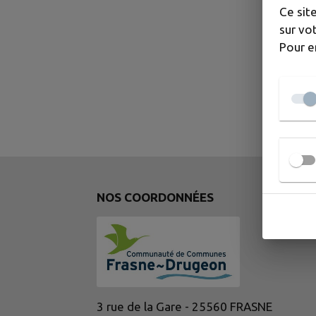
Ce sit
sur vot
Pour e
NOS COORDONNÉES
3 rue de la Gare - 25560 FRASNE