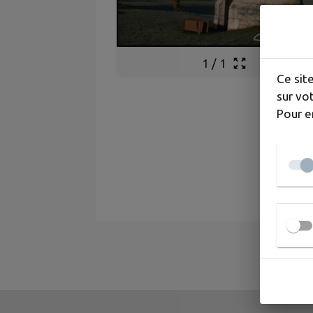
1
/
1
Ce sit
sur vot
Pour e