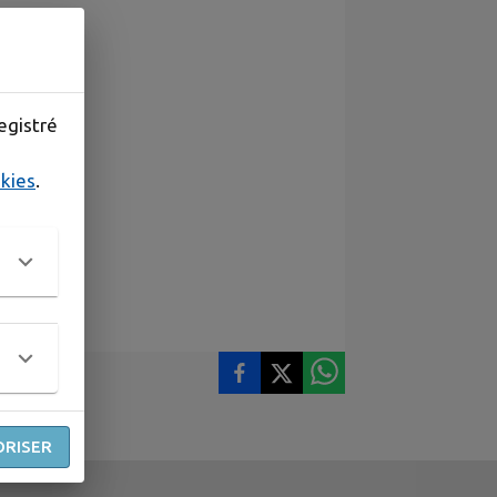
egistré
okies
.
ORISER