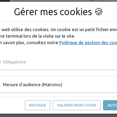
Ecoles
Gérer mes cookies 🍪
Si vous avez vos outils n'hésitez pas à les prendre
En vous remerciant pour votre participation.
e web utilise des cookies. Un cookie est un petit fichier enr
re terminal lors de la visite sur le site.
L'équipe municipale.
n savoir plus, consultez notre
Politique de gestion des co
Obligatoire
Publié par L'équipe municipale
Mesure d'audience (Matomo)
REFUSER
VALIDER MON CHOIX
AUT