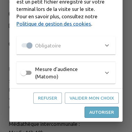
3 rue de la Gare - 25560 FRASNE
est un petit fichier enregistré sur votre
terminal lors de la visite sur le site.
Pour en savoir plus, consultez notre
Politique de gestion des cookies
.
NOUS CONTACTER
M'Y RENDRE
www.frasnedrugeon-cfd.fr
Obligatoire
HORAIRES D'OUVERTURE
Mesure d'audience
(Matomo)
Services administratifs de la CFD :
Du lundi au vendredi de 8h30 à 11h45
et de 13h45 à 17h30
REFUSER
VALIDER MON CHOIX
(accueil FERMÉ le vendredi après midi)
AUTORISER
Médiathèque intercommunale :