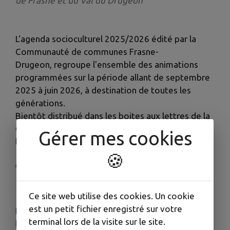
de Frasne et du Val du Drugeon
L'agenda socioculturel 2025/2026 édité par la
Communauté de communes Frasne-
Drugeon, regroupe l'ensemble des animations
programmées sur la période allant de septembre
2025 à juin 2026, à destination de toutes les
générations.
Bientôt distribué dans les boites aux lettres de la
CFD, retrouvez toutes les infos dès à présent en
Gérer mes cookies
ligne :
🍪
Agenda Socio Culturel 2025 2026
Ce site web utilise des cookies. Un cookie
est un petit fichier enregistré sur votre
PLUS D'INFORMATIONS
terminal lors de la visite sur le site.
https://www.calameo.com/read/007389467d0b98bb8c5cb