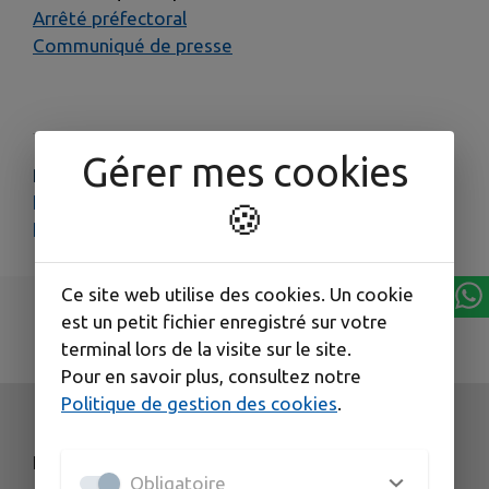
Arrêté préfectoral
Communiqué de presse
Gérer mes cookies
PLUS D'INFORMATIONS
https://www.doubs.gouv.fr/Actions-de-l-Etat/Environnement/Eau/Secheresse
🍪
https://www.doubs.gouv.fr/contenu/telechargement/44211/295987/file/plaquette_secheresse2025VF.pdf
Ce site web utilise des cookies. Un cookie
est un petit fichier enregistré sur votre
terminal lors de la visite sur le site.
Pour en savoir plus, consultez notre
Politique de gestion des cookies
.
NOS COORDONNÉES
Obligatoire