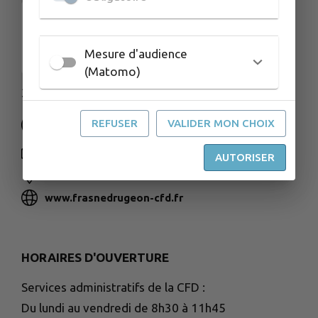
Mesure d'audience
(Matomo)
3 rue de la Gare - 25560 FRASNE
REFUSER
VALIDER MON CHOIX
NOUS CONTACTER
AUTORISER
M'Y RENDRE
www.frasnedrugeon-cfd.fr
HORAIRES D'OUVERTURE
Services administratifs de la CFD :
Du lundi au vendredi de 8h30 à 11h45