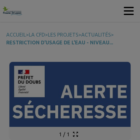
Contenu
Menu
Recherche
Pied de page
ACCUEIL
>
LA CFD
>
LES PROJETS
>
ACTUALITÉS
>
RESTRICTION D'USAGE DE L'EAU - NIVEAU...
1
/
1