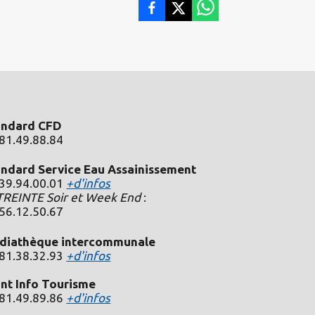
andard CFD
81.49.88.84
andard Service Eau Assainissement
.39.94.00.01
+d'infos
TREINTE Soir et Week End
:
.56.12.50.67
diathèque intercommunale
.81.38.32.93
+d'infos
nt Info Tourisme
.81.49.89.86
+d'infos